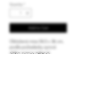
Quantity
*
Add to Cart
Obložená misa 54,5 x 36 cm,
podla požiadavky syrová
alebo syrovo-mäsová.
Výber sušených a čerstvých
šuniek, salám, výber syrov,
hrozno, mix olív, orechy,
ovocie. Vhodné pre 5-7 osôb.
Osobný odber alebo
možnosť dopraviť v rámci
Trnavy, podľa dohody.