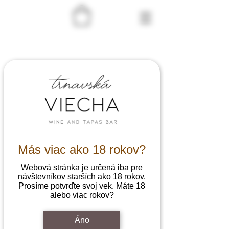
Home
Reservations
Rerezvácia
Party size
Más viac ako 18 rokov?
2 guests
Webová stránka je určená iba pre
Date
návštevníkov starších ako 18 rokov.
Prosíme potvrďte svoj vek. Máte 18
alebo viac rokov?
Time
Áno