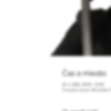
Čas a miesto
24. 6. 2026, 20:00 – 22:00
Trnavská viecha, Michalská 