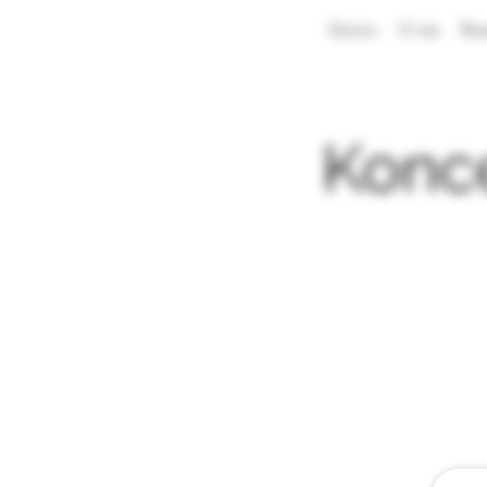
Domov
O nás
Rez
Konce