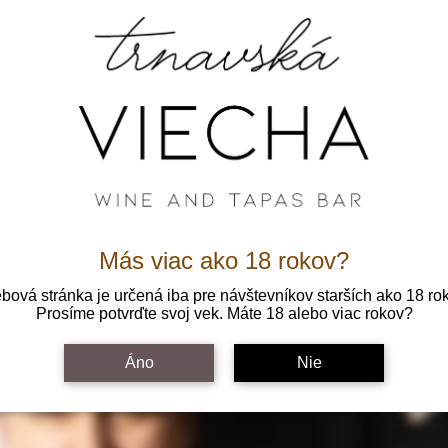
Vstupenky nie sú v predaji
Pozrieť ďalšie udalosti
Más viac ako 18 rokov?
ová stránka je určená iba pre návštevníkov starších ako 18 ro
Prosíme potvrďte svoj vek. Máte 18 alebo viac rokov?
Áno
Nie