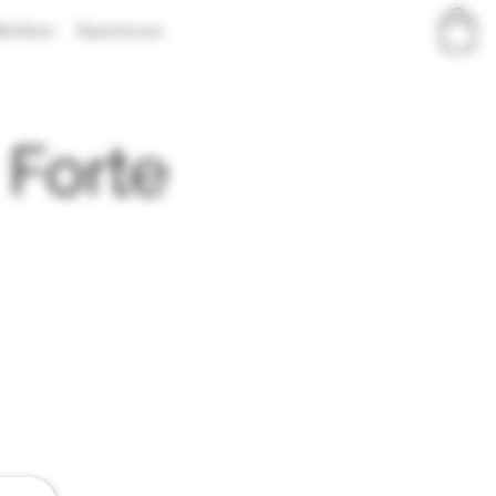
embers
Experiences
 Forte