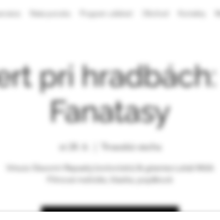
ervácia
Naša ponuka
Program udalostí
Obchod
Kontakty
M
rt pri hradbách:
Fanatasy
st 24. 6.
  |  
Trnavská viecha
Virtuóz Slavomír Repaský (violončelo) & gitarista Lukáš Mišík
Filmové melódie, klasika, pop&rock