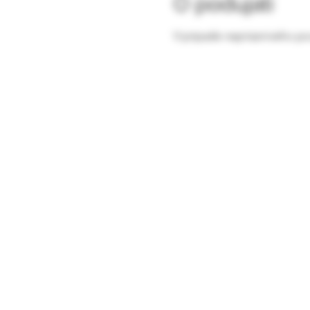
O podujatí
V pripade nepriazniveho po