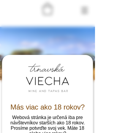
BUBO pri hradbách:
Namíbia
Más viac ako 18 rokov?
št 13. 8.
  |  
Trnavská viecha
Webová stránka je určená iba pre
Cestovatelske kino pri hradbach s
návštevníkov starších ako 18 rokov.
premietanim, za ucasti delegata cestovnej
Prosíme potvrďte svoj vek. Máte 18