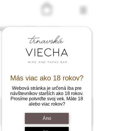
Zážitok, ktorý hľadáte, neexistuje.
Más viac ako 18 rokov?
Webová stránka je určená iba pre
návštevníkov starších ako 18 rokov.
Prosíme potvrďte svoj vek. Máte 18
alebo viac rokov?
©2023 by Trnavska viecha. Proudly created with
Áno
Wix.com