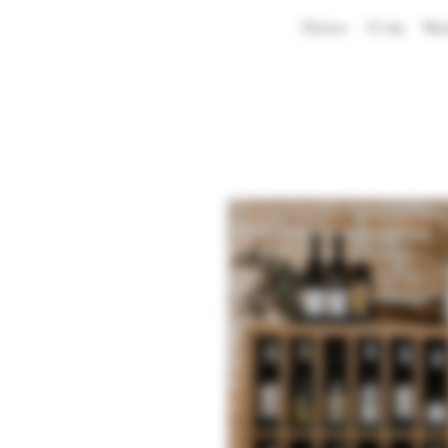
Domov
O nás
Rez