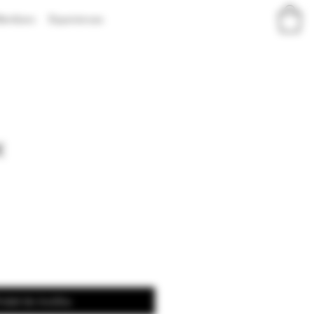
embers
Experiences
€
ridať do košíka