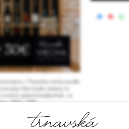
nzumáciu v Trnavskej vieche podľa
vý poukaz Vám bude zaslaný na
e možné uplatniť kedykoľvek, na
okov 2025 a 2026.