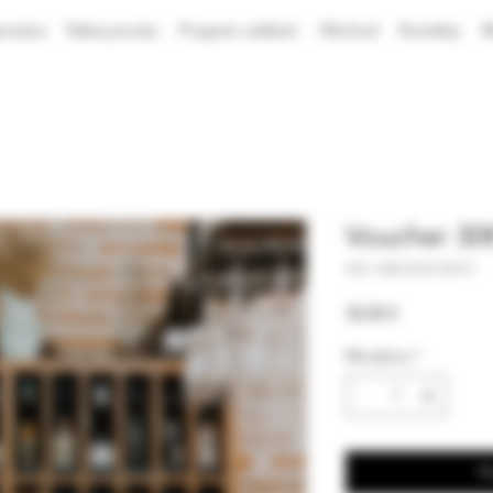
ervácia
Naša ponuka
Program udalostí
Obchod
Kontakty
M
Voucher 30
SKU: 364215376135191
Price
30,00 €
Množstvo
*
P