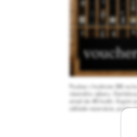
Poukaz v hodnote 30€ na ko
vlastného výberu. Darčeko
email do 48 hodín. Kupón j
základe rezervácie, počas r