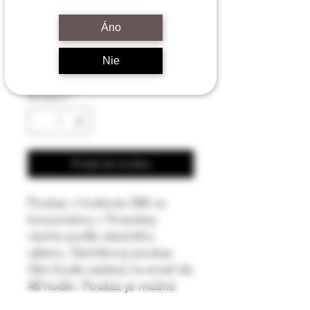
Price
50,00 €
Áno
Color
*
Nie
Množstvo
*
Pridať do košíka
Poukaz v hodnote 50€ na
konzumáciu v Trnavskej
vieche podľa vlastného
výberu. Darčekový poukaz
Vám bude zaslaný na email do
48 hodín. Poukaz je možné
uplatniť kedykoľvek, na