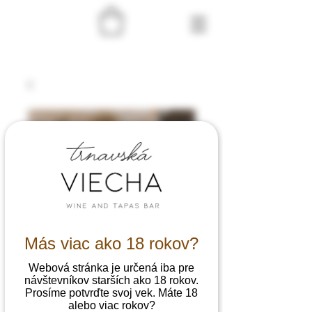
Más viac ako 18 rokov?
Webová stránka je určená iba pre
návštevníkov starších ako 18 rokov.
SKU: 364215375135191
Prosíme potvrďte svoj vek. Máte 18
Voucher 50€
alebo viac rokov?